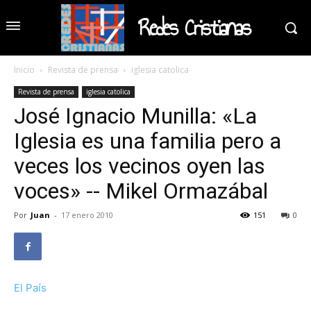
Redes Cristianas
Inicio
Revista de prensa
iglesia catolica
Revista de prensa
iglesia catolica
José Ignacio Munilla: «La
Iglesia es una familia pero a
veces los vecinos oyen las
voces» -- Mikel Ormazábal
Por
Juan
-
17 enero 2010
151
0
El País