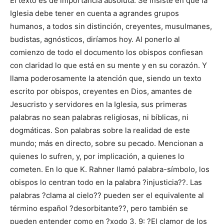
El texto es de importancia absoluta. Se insiste en que la
Iglesia debe tener en cuenta a agrandes grupos
humanos, a todos sin distinción, creyentes, musulmanes,
budistas, agnósticos, diríamos hoy. Al ponerlo al
comienzo de todo el documento los obispos confiesan
con claridad lo que está en su mente y en su corazón. Y
llama poderosamente la atención que, siendo un texto
escrito por obispos, creyentes en Dios, amantes de
Jesucristo y servidores en la Iglesia, sus primeras
palabras no sean palabras religiosas, ni bíblicas, ni
dogmáticas. Son palabras sobre la realidad de este
mundo; más en directo, sobre su pecado. Mencionan a
quienes lo sufren, y, por implicación, a quienes lo
cometen. En lo que K. Rahner llamó palabra-símbolo, los
obispos lo centran todo en la palabra ?injusticia??. Las
palabras ?clama al cielo?? pueden ser el equivalente al
término español ?desorbitante??, pero también se
pueden entender como en ?xodo 3, 9: ?El clamor de los