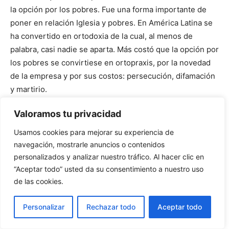
la opción por los pobres. Fue una forma importante de
poner en relación Iglesia y pobres. En América Latina se
ha convertido en ortodoxia de la cual, al menos de
palabra, casi nadie se aparta. Más costó que la opción por
los pobres se convirtiese en ortopraxis, por la novedad
de la empresa y por sus costos: persecución, difamación
y martirio.
En mi opinión, lo más novedoso en la teoría y lo más
Valoramos tu privacidad
poderoso en la práctica fue elevar dicha opción a
nivel teologal. Al hablar de la opción por los pobres dice
Usamos cookies para mejorar su experiencia de
Puebla: ?independientemente de su condición personal y
navegación, mostrarle anuncios o contenidos
moral, por el mero hecho de ser pobres Dios los
personalizados y analizar nuestro tráfico. Al hacer clic en
defiende y los ama??. Habla del misterio de Dios, con
“Aceptar todo” usted da su consentimiento a nuestro uso
de las cookies.
gran audacia y con grandísimas consecuencias.
Permítaseme dos breves reflexiones:
Personalizar
Rechazar todo
Aceptar todo
1) Puebla insiste en la realidad de los pobres,