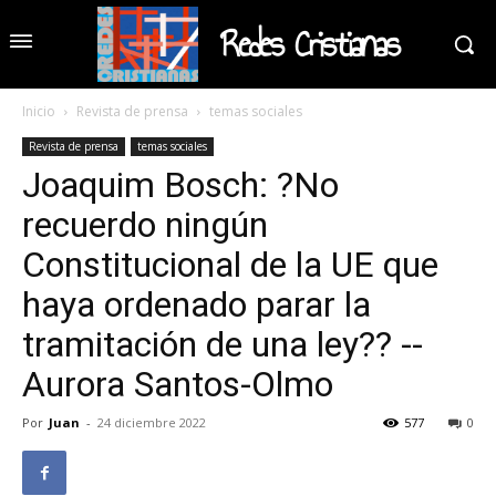
Redes Cristianas
Inicio
Revista de prensa
temas sociales
Revista de prensa
temas sociales
Joaquim Bosch: ?No
recuerdo ningún
Constitucional de la UE que
haya ordenado parar la
tramitación de una ley?? --
Aurora Santos-Olmo
Por
Juan
-
24 diciembre 2022
577
0