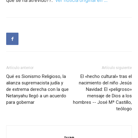
que se ha atrevido??.
Ver noticia original en …
Artículo anterior
Artículo siguiente
Qué es Sionismo Religioso, la
El «hecho cultural» tras el
alianza supremacista judía y
nacimiento del niño Jesús
de extrema derecha con la que
Navidad: El «peligroso»
Netanyahu llegó a un acuerdo
mensaje de Dios a los
para gobernar
hombres -- José Mª Castillo,
teólogo
Juan