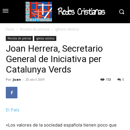
Redes Cristianas
Inicio
Revista de prensa
iglesia catolica
Revista de prensa
iglesia catolica
Joan Herrera, Secretario
General de Iniciativa per
Catalunya Verds
Por
Juan
-
20 abril 2009
153
0
El País
«Los valores de la sociedad española tienen poco que