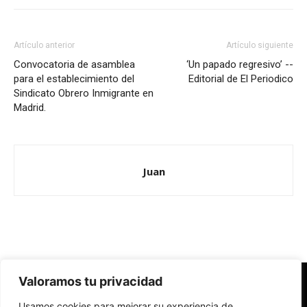
Artículo anterior
Artículo siguiente
Convocatoria de asamblea
‘Un papado regresivo’ --
para el establecimiento del
Editorial de El Periodico
Sindicato Obrero Inmigrante en
Madrid.
Juan
Valoramos tu privacidad
Redes Cristianas
Usamos cookies para mejorar su experiencia de