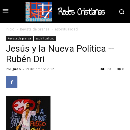
Redes Cristianas
Inicio
Revista de prensa
espiritualidad
Revista de prensa
espiritualidad
Jesús y la Nueva Política --
Rubén Dri
Por
Juan
-
29 diciembre 2022
353
0