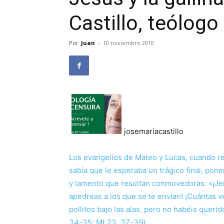
Castillo, teólogo
Por
Juan
-
10 noviembre 2010
josemariacastillo
Los evangelios de Mateo y Lucas, cuando r
sabía que le esperaba un trágico final, pon
y lamento que resultan conmovedoras: «¡Jer
apedreas a los que se te envían! ¡Cuántas ve
pollitos bajo las alas, pero no habéis queri
34-35; Mt 23, 37-39).