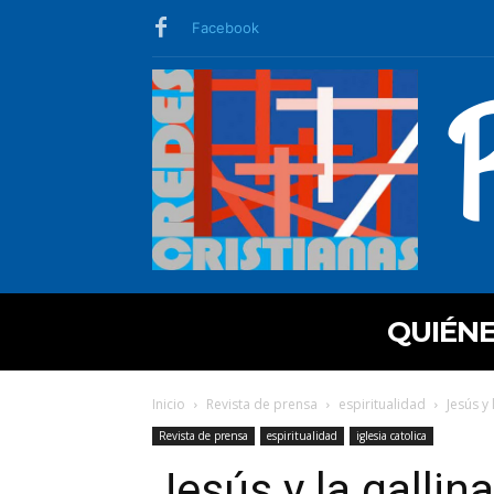
Facebook
QUIÉN
Inicio
Revista de prensa
espiritualidad
Jesús y 
Revista de prensa
espiritualidad
iglesia catolica
Jesús y la gallin