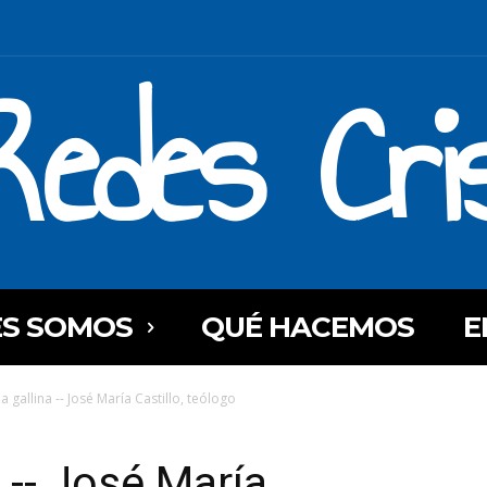
Redes Cri
ES SOMOS
QUÉ HACEMOS
E
la gallina -- José María Castillo, teólogo
a -- José María