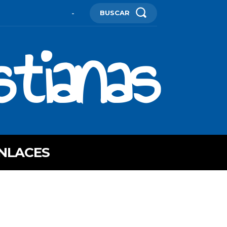
BUSCAR
-
stianas
NLACES