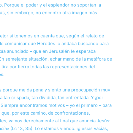
lto. Porque el poder y el esplendor no soportan la
Jesús, sin embargo, no encontró otra imagen más
jor si tenemos en cuenta que, según el relato de
 de comunicar que Herodes lo andaba buscando para
 había anunciado – que en Jerusalén le esperaba
 En semejante situación, echar mano de la metáfora de
tira por tierra todas las representaciones del
os.
as porque me da pena y siento una preocupación muy
tan crispada, tan dividida, tan enfrentada. Y ¡por
». Siempre encontramos motivos – yo el primero – para
e que, por este camino, de confrontaciones,
tes, vamos derechamente al final que anuncia Jesús:
ía» (Lc 13, 35). Lo estamos viendo: iglesias vacías,