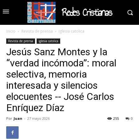
Redes Cristianas
Inicio
Revista de prensa
iglesia catolica
Revista de prensa
iglesia catolica
Jesús Sanz Montes y la
“verdad incómoda”: moral
selectiva, memoria
interesada y silencios
elocuentes -- José Carlos
Enríquez Díaz
Por
Juan
-
27 mayo 2026
255
0