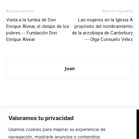
Artículo anterior
Artículo siguiente
Visita a la tumba de Don
Las mujeres en la Iglesia A
Enrique Alvear, el obispo de los
propósito del nombramiento
pobres -- Fundación Don
de la arzobispa de Canterbury
Enrique Alvear
-- Olga Consuelo Vélez
Juan
Valoramos tu privacidad
Redes Cristianas
Usamos cookies para mejorar su experiencia de
Una mirada alternativa sobre la Iglesia católica y la sociedad
- Colectivos de Redes Cristianas
navegación, mostrarle anuncios o contenidos