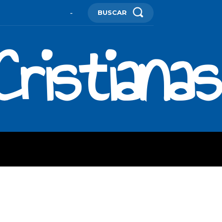
BUSCAR
-
ristianas
ES
MORE