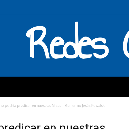
Redes C
MOS
QUÉ HACEMOS
ENLAC
 no podría predicar en nuestras Misas -- Guillermo Jesús Kowalski
predicar en nuestras