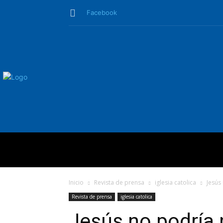
Facebook
QUIÉNES SO
Inicio
Revista de prensa
iglesia catolica
Jesús
Revista de prensa
iglesia catolica
Jesús no podría 