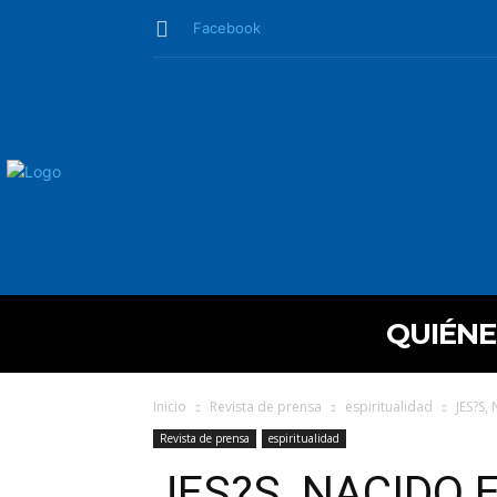
Facebook
QUIÉN
Inicio
Revista de prensa
espiritualidad
JES?S,
Revista de prensa
espiritualidad
JES?S, NACIDO 