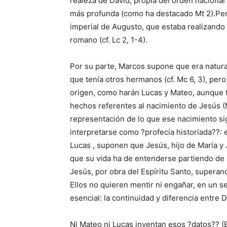
realeza de David, propia del orden nacional 
más profunda (como ha destacado Mt 2).Per
imperial de Augusto, que estaba realizando
romano (cf. Lc 2, 1-4).
Por su parte, Marcos supone que era natural d
que tenía otros hermanos (cf. Mc 6, 3), pero
origen, como harán Lucas y Mateo, aunque t
hechos referentes al nacimiento de Jesús (M
representación de lo que ese nacimiento sig
interpretarse como ?profecía historiada??: e
Lucas , suponen que Jesús, hijo de María y 
que su vida ha de entenderse partiendo de 
Jesús, por obra del Espíritu Santo, supera
Ellos no quieren mentir ni engañar, en un se
esencial: la continuidad y diferencia entre Da
Ni Mateo ni Lucas inventan esos ?datos?? (Be