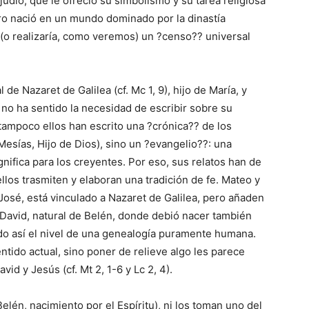
judío, que le ofreció su simbolismo y su tarea religiosa
o nació en un mundo dominado por la dinastía
 (o realizaría, como veremos) un ?censo?? universal
e Nazaret de Galilea (cf. Mc 1, 9), hijo de María, y
 no ha sentido la necesidad de escribir sobre su
ampoco ellos han escrito una ?crónica?? de los
esías, Hijo de Dios), sino un ?evangelio??: una
nifica para los creyentes. Por eso, sus relatos han de
llos trasmiten y elaboran una tradición de fe. Mateo y
José, está vinculado a Nazaret de Galilea, pero añaden
David, natural de Belén, donde debió nacer también
ndo así el nivel de una genealogía puramente humana.
ntido actual, sino poner de relieve algo les parece
vid y Jesús (cf. Mt 2, 1-6 y Lc 2, 4).
lén, nacimiento por el Espíritu), ni los toman uno del