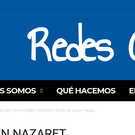
Redes C
ES SOMOS
QUÉ HACEMOS
E
 NACIDO EN NAZARET, ORIUNDO DE BEL?N. Xavier Pikaza
EN NAZARET,