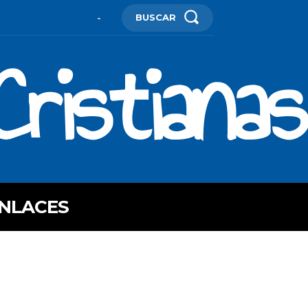
BUSCAR
-
ristianas
NLACES