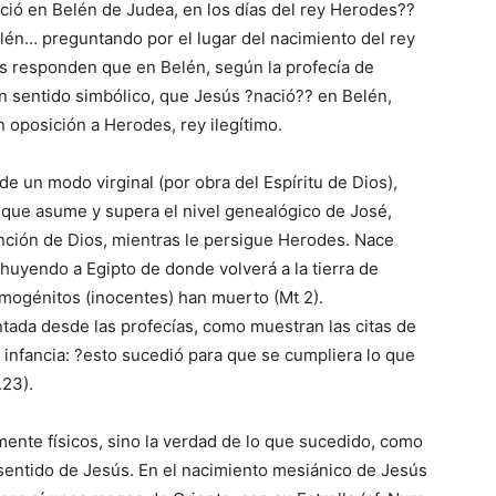
ció en Belén de Judea, en los días del rey Herodes??
én… preguntando por el lugar del nacimiento del rey
es responden que en Belén, según la profecía de
 en sentido simbólico, que Jesús ?nació?? en Belén,
n oposición a Herodes, rey ilegítimo.
o de un modo virginal (por obra del Espíritu de Dios),
a que asume y supera el nivel genealógico de José,
nción de Dios, mientras le persigue Herodes. Nace
huyendo a Egipto de donde volverá a la tierra de
rimogénitos (inocentes) han muerto (Mt 2).
ntada desde las profecías, como muestran las citas de
 infancia: ?esto sucedió para que se cumpliera lo que
.23).
ente físicos, sino la verdad de lo que sucedido, como
 sentido de Jesús. En el nacimiento mesiánico de Jesús