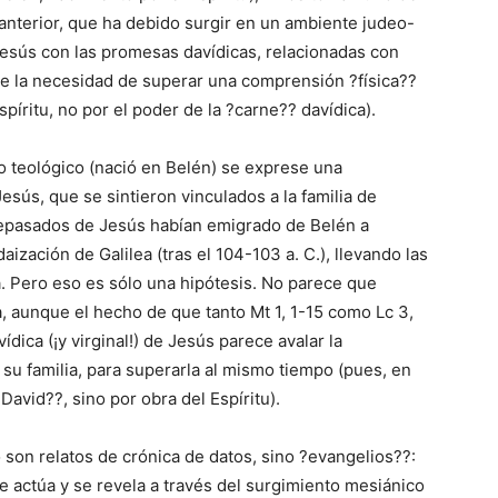
 anterior, que ha debido surgir en un ambiente judeo-
Jesús con las promesas davídicas, relacionadas con
ve la necesidad de superar una comprensión ?física??
íritu, no por el poder de la ?carne?? davídica).
o teológico (nació en Belén) se exprese una
esús, que se sintieron vinculados a la familia de
ntepasados de Jesús habían emigrado de Belén a
aización de Galilea (tras el 104-103 a. C.), llevando las
ia. Pero eso es sólo una hipótesis. No parece que
 aunque el hecho de que tanto Mt 1, 1-15 como Lc 3,
ica (¡y virginal!) de Jesús parece avalar la
 su familia, para superarla al mismo tiempo (pues, en
avid??, sino por obra del Espíritu).
 son relatos de crónica de datos, sino ?evangelios??:
e actúa y se revela a través del surgimiento mesiánico