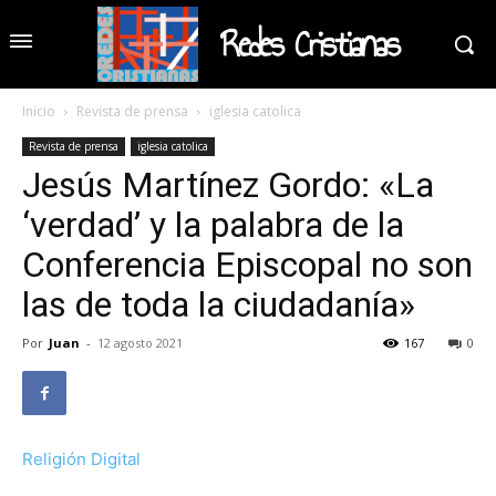
Redes Cristianas
Inicio
Revista de prensa
iglesia catolica
Revista de prensa
iglesia catolica
Jesús Martínez Gordo: «La
‘verdad’ y la palabra de la
Conferencia Episcopal no son
las de toda la ciudadanía»
Por
Juan
-
12 agosto 2021
167
0
Religión Digital