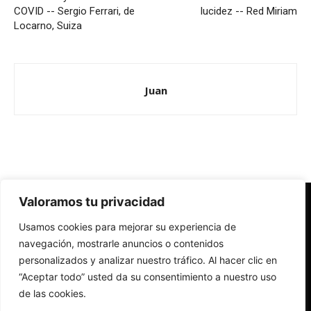
COVID -- Sergio Ferrari, de
lucidez -- Red Miriam
Locarno, Suiza
Juan
Valoramos tu privacidad
Redes Cristianas
Usamos cookies para mejorar su experiencia de
Una mirada alternativa sobre la Iglesia católica y la sociedad
- Colectivos de Redes Cristianas
navegación, mostrarle anuncios o contenidos
personalizados y analizar nuestro tráfico. Al hacer clic en
“Aceptar todo” usted da su consentimiento a nuestro uso
de las cookies.