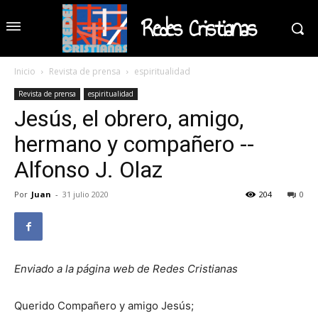
Redes Cristianas
Inicio
Revista de prensa
espiritualidad
Revista de prensa
espiritualidad
Jesús, el obrero, amigo,
hermano y compañero --
Alfonso J. Olaz
Por
Juan
-
31 julio 2020
204
0
Enviado a la página web de Redes Cristianas
Querido Compañero y amigo Jesús;