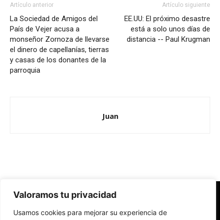
Artículo anterior
Artículo siguiente
La Sociedad de Amigos del
EE.UU: El próximo desastre
País de Vejer acusa a
está a solo unos días de
monseñor Zornoza de llevarse
distancia -- Paul Krugman
el dinero de capellanías, tierras
y casas de los donantes de la
parroquia
Juan
Valoramos tu privacidad
Redes Cristianas
Usamos cookies para mejorar su experiencia de
Una mirada alternativa sobre la Iglesia católica y la sociedad