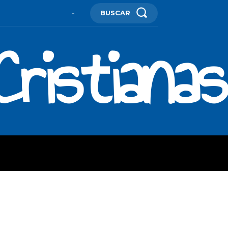
BUSCAR
-
ristianas
ES
MORE