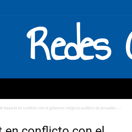
Redes C
MOS
QUÉ HACEMOS
ENLAC
de Nazaret en conflicto con el gobierno religioso-político de Jerusalén --...
 en conflicto con el