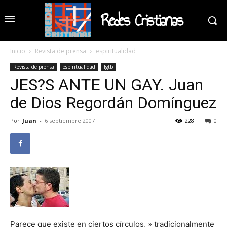
Redes Cristianas
Inicio
Revista de prensa
espiritualidad
Revista de prensa
espiritualidad
lgtb
JES?S ANTE UN GAY. Juan
de Dios Regordán Domínguez
Por
Juan
-
6 septiembre 2007
228
0
Parece que existe en ciertos círculos, » tradicionalmente