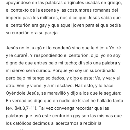
apoyándose en las palabras originales usadas en griego,
el contexto de la escena y las costumbres romanas del
imperio para los militares, nos dice que Jesús sabía que
el centurión era gay y que aquel joven para el que pedía
su curación era su pareja.
Jesús no lo juzgó ni lo condenó sino que le dijo: » Yo iré
y le curaré. Y respondiendo el centurión, dijo: yo no soy
digno de que entres bajo mi techo; di sólo una palabra y
mi siervo será curado. Porque yo soy un subordinado,
pero bajo mí tengo soldados, y digo a éste: Ve, y va; y al
otro: Ven, y viene; y a mi esclavo: Haz esto, y lo hace.
Oyéndole Jesús, se maravilló y dijo a los que le seguían:
En verdad os digo que en nadie de Israel he hallado tanta
fe». (Mt.8,7-11). Tal vez convenga recordar que las
palabras que usó este centurión gay son las mismas que
los católicos decimos al acercarnos a recibir la