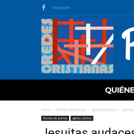
Facebook
QUIÉN
Inicio
Revista de prensa
iglesia catolica
Jesuit
Revista de prensa
iglesia catolica
Jesuitas audaces