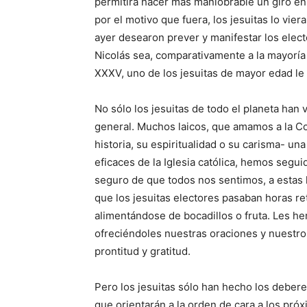
permitirá hacer más maniobrable un giro en
por el motivo que fuera, los jesuitas lo vie
ayer desearon prever y manifestar los elec
Nicolás sea, comparativamente a la mayoría
XXXV, uno de los jesuitas de mayor edad le 
No sólo los jesuitas de todo el planeta han 
general. Muchos laicos, que amamos a la C
historia, su espiritualidad o su carisma- un
eficaces de la Iglesia católica, hemos segu
seguro de que todos nos sentimos, a estas 
que los jesuitas electores pasaban horas re
alimentándose de bocadillos o fruta. Les h
ofreciéndoles nuestras oraciones y nuestr
prontitud y gratitud.
Pero los jesuitas sólo han hecho los debere
que orientarán a la orden de cara a los próx