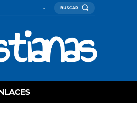
BUSCAR
-
stianas
NLACES