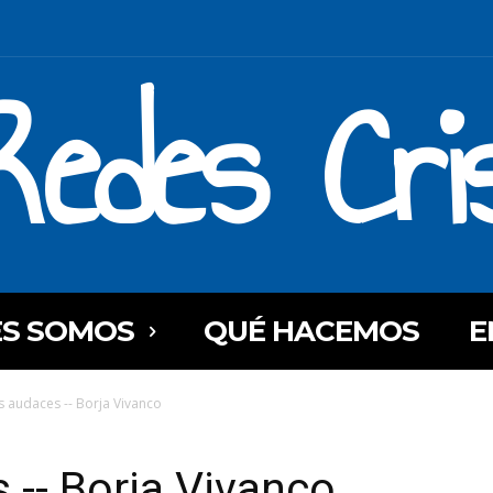
Redes Cri
ES SOMOS
QUÉ HACEMOS
E
as audaces -- Borja Vivanco
 -- Borja Vivanco