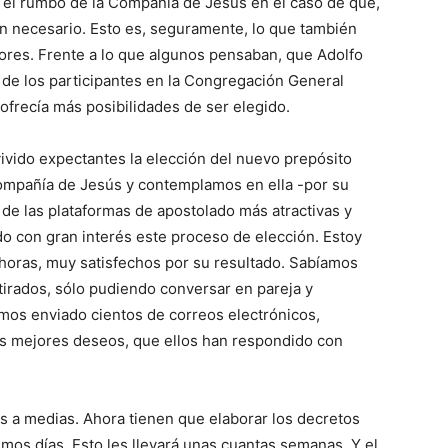
 el rumbo de la Compañía de Jesús en el caso de que,
ran necesario. Esto es, seguramente, lo que también
tores. Frente a lo que algunos pensaban, que Adolfo
 de los participantes en la Congregación General
ofrecía más posibilidades de ser elegido.
vivido expectantes la elección del nuevo prepósito
ompañía de Jesús y contemplamos en ella -por su
a de las plataformas de apostolado más atractivas y
ido con gran interés este proceso de elección. Estoy
horas, muy satisfechos por su resultado. Sabíamos
tirados, sólo pudiendo conversar en pareja y
emos enviado cientos de correos electrónicos,
os mejores deseos, que ellos han respondido con
s a medias. Ahora tienen que elaborar los decretos
imos días. Esto les llevará unas cuantas semanas. Y el