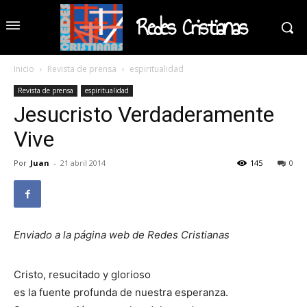
Redes Cristianas
Inicio
Revista de prensa
espiritualidad
Revista de prensa
espiritualidad
Jesucristo Verdaderamente
Vive
Por
Juan
-
21 abril 2014
145
0
Enviado a la página web de Redes Cristianas
Cristo, resucitado y glorioso
es la fuente profunda de nuestra esperanza.