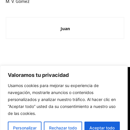
M. V. Gómez
Juan
Valoramos tu privacidad
Redes Cristianas
Usamos cookies para mejorar su experiencia de
Una mirada alternativa sobre la Iglesia católica y la sociedad
- Colectivos de Redes Cristianas
navegación, mostrarle anuncios o contenidos
personalizados y analizar nuestro tráfico. Al hacer clic en
“Aceptar todo” usted da su consentimiento a nuestro uso
de las cookies.
Personalizar
Rechazar todo
Aceptar todo