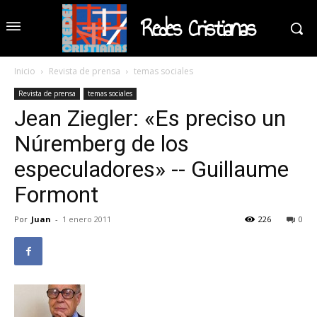
Redes Cristianas
Inicio
Revista de prensa
temas sociales
Revista de prensa
temas sociales
Jean Ziegler: «Es preciso un
Núremberg de los
especuladores» -- Guillaume
Formont
Por
Juan
-
1 enero 2011
226
0