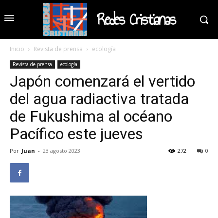
Redes Cristianas
Inicio
Revista de prensa
ecología
Revista de prensa
ecología
Japón comenzará el vertido
del agua radiactiva tratada
de Fukushima al océano
Pacífico este jueves
Por
Juan
-
23 agosto 2023
272
0