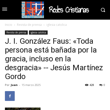
Redes Cristianas
Inicio
Revista de prensa
iglesia catolica
Revista de prensa
iglesia catolica
J. I. González Faus: «Toda
persona está bañada por la
gracia, incluso en la
desgracia» -- Jesús Martínez
Gordo
Por
Juan
-
15 marzo 2025
428
0