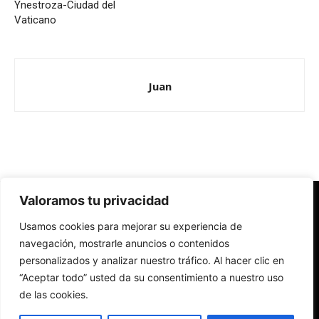
Ynestroza-Ciudad del
Vaticano
Juan
Valoramos tu privacidad
Redes Cristianas
Usamos cookies para mejorar su experiencia de
Una mirada alternativa sobre la Iglesia católica y la sociedad
- Colectivos de Redes Cristianas
navegación, mostrarle anuncios o contenidos
personalizados y analizar nuestro tráfico. Al hacer clic en
“Aceptar todo” usted da su consentimiento a nuestro uso
de las cookies.