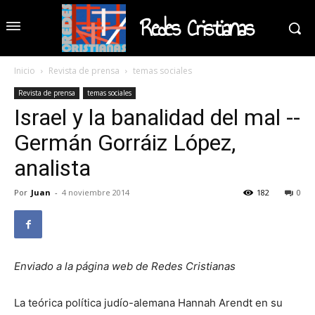
Redes Cristianas
Inicio
Revista de prensa
temas sociales
Revista de prensa
temas sociales
Israel y la banalidad del mal --
Germán Gorráiz López,
analista
Por
Juan
-
4 noviembre 2014
182
0
Enviado a la página web de Redes Cristianas
La teórica política judío-alemana Hannah Arendt en su