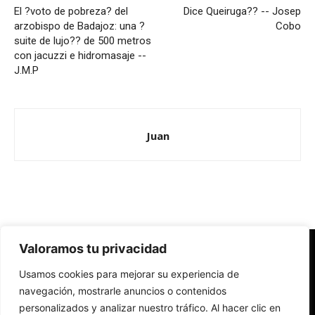
El ?voto de pobreza? del
Dice Queiruga?? -- Josep
arzobispo de Badajoz: una ?
Cobo
suite de lujo?? de 500 metros
con jacuzzi e hidromasaje --
J.M.P
Juan
Valoramos tu privacidad
Redes Cristianas
Usamos cookies para mejorar su experiencia de
Una mirada alternativa sobre la Iglesia católica y la sociedad
- Colectivos de Redes Cristianas
navegación, mostrarle anuncios o contenidos
personalizados y analizar nuestro tráfico. Al hacer clic en