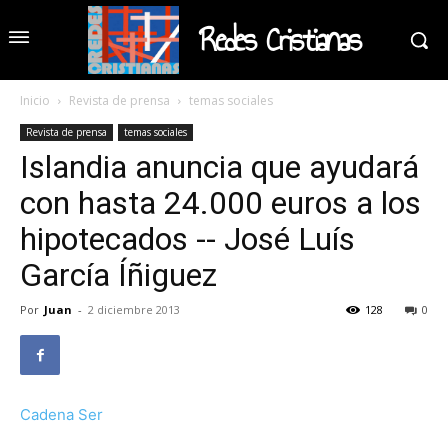
Redes Cristianas
Inicio
Revista de prensa
temas sociales
Revista de prensa
temas sociales
Islandia anuncia que ayudará
con hasta 24.000 euros a los
hipotecados -- José Luís
García Íñiguez
Por
Juan
-
2 diciembre 2013
128
0
Cadena Ser