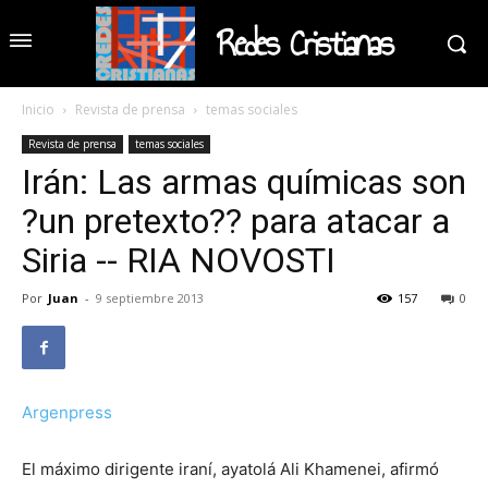
Redes Cristianas
Inicio
Revista de prensa
temas sociales
Revista de prensa
temas sociales
Irán: Las armas químicas son
?un pretexto?? para atacar a
Siria -- RIA NOVOSTI
Por
Juan
-
9 septiembre 2013
157
0
Argenpress
El máximo dirigente iraní, ayatolá Ali Khamenei, afirmó