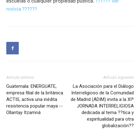
escuelas o cualquier propiedad pública.
?????? Ver
noticia ??????
Artículo anterior
Artículo siguiente
Guatemala: ENERGUATE,
La Asociación para el Diálogo
empresa filial de la británica
Interreligioso de la Comunidad
ACTIS, activa una inédita
de Madrid (ADIM) invita a la XIª
resistencia popular maya --
JORNADA INTERRELIGIOSA
Ollantay Itzamná
dedicada al tema ??tica y
espiritualidad para otra
globalización??