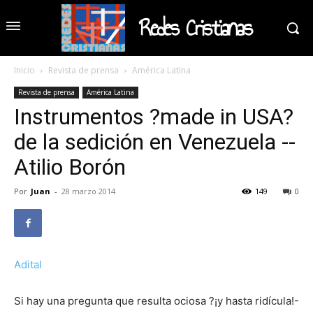
Redes Cristianas
Inicio
Revista de prensa
América Latina
Revista de prensa
América Latina
Instrumentos ?made in USA?
de la sedición en Venezuela --
Atilio Borón
Por
Juan
-
28 marzo 2014
149
0
Adital
Si hay una pregunta que resulta ociosa ?¡y hasta ridícula!-