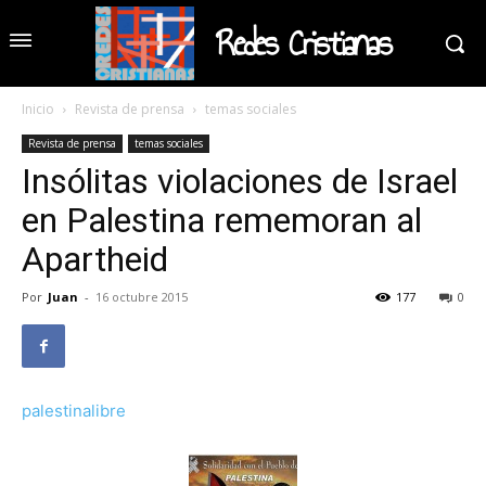
Redes Cristianas
Inicio
Revista de prensa
temas sociales
Revista de prensa
temas sociales
Insólitas violaciones de Israel
en Palestina rememoran al
Apartheid
Por
Juan
-
16 octubre 2015
177
0
palestinalibre