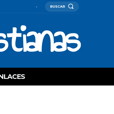
BUSCAR
-
stianas
NLACES