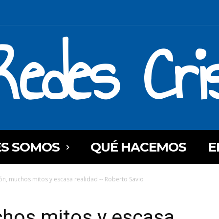
Redes Cri
ES SOMOS
QUÉ HACEMOS
E
ón, muchos mitos y escasa realidad -- Roberto Savio
chos mitos y escasa