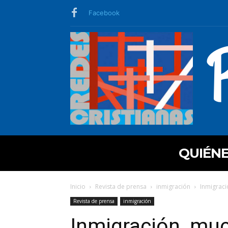
Facebook
QUIÉN
Inicio
Revista de prensa
inmigración
Inmigraci
Revista de prensa
inmigración
Inmigración, mu