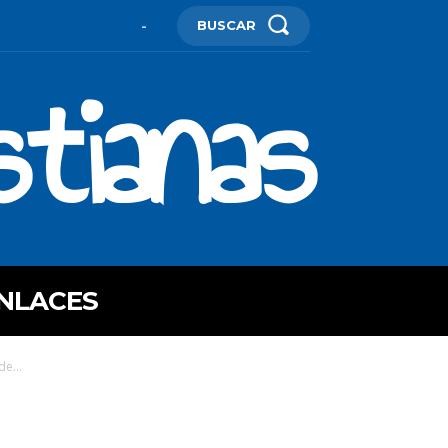
BUSCAR
-
stianas
NLACES
de...