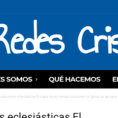
Redes Cri
ES SOMOS
QUÉ HACEMOS
E
culaciones eclesiásticas El mapa de las inmatriculaciones: la Iglesia se apropia 
 eclesiásticas El