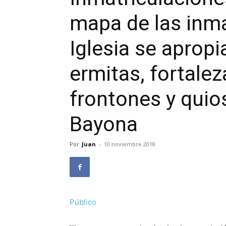
mapa de las inma
Iglesia se apropi
ermitas, fortalez
frontones y quio
Bayona
Por
Juan
-
10 noviembre 2018
Público