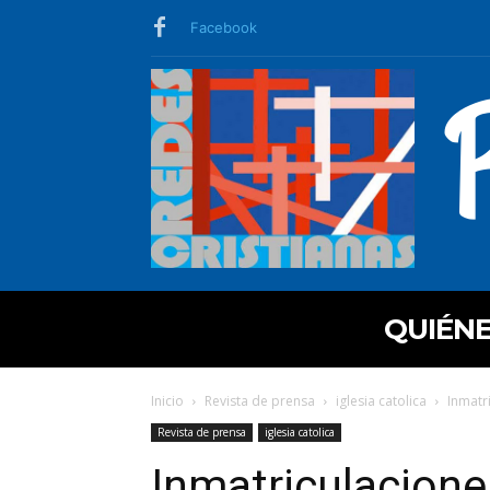
Facebook
QUIÉN
Inicio
Revista de prensa
iglesia catolica
Inmatri
Revista de prensa
iglesia catolica
Inmatriculaciones