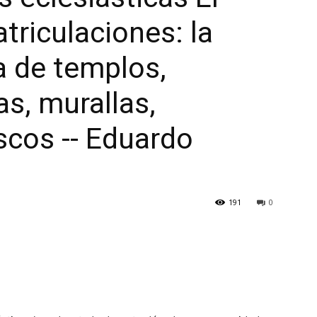
triculaciones: la
a de templos,
as, murallas,
scos -- Eduardo
191
0