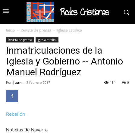
Redes Cristianas
Inicio
Revista de prensa
iglesia catolica
Revista de prensa
iglesia catolica
Inmatriculaciones de la
Iglesia y Gobierno -- Antonio
Manuel Rodríguez
Por
Juan
-
3 febrero 2017
184
0
Rebelión
Noticias de Navarra