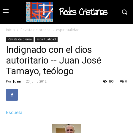
Redes Cristianas
Inicio
Revista de prensa
espiritualidad
Revista de prensa
espiritualidad
Indignado con el dios
autoritario -- Juan José
Tamayo, teólogo
Por
Juan
-
23 junio 2012
190
0
Escuela