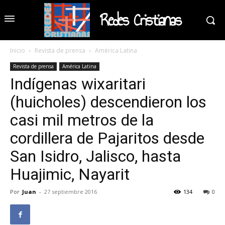
Redes Cristianas
Inicio
Revista de prensa
América Latina
Revista de prensa
América Latina
Indígenas wixaritari
(huicholes) descendieron los
casi mil metros de la
cordillera de Pajaritos desde
San Isidro, Jalisco, hasta
Huajimic, Nayarit
Por
Juan
-
27 septiembre 2016
134
0