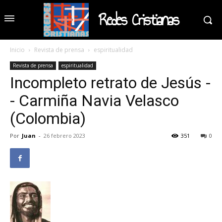
Redes Cristianas
Inicio
Revista de prensa
espiritualidad
Revista de prensa
espiritualidad
Incompleto retrato de Jesús -
- Carmiña Navia Velasco
(Colombia)
Por
Juan
-
26 febrero 2023
351
0