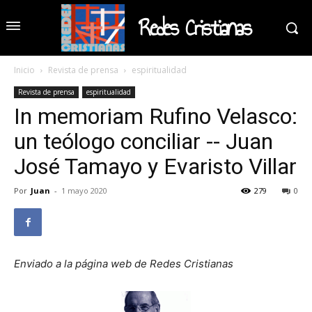
Redes Cristianas
Inicio
Revista de prensa
espiritualidad
Revista de prensa
espiritualidad
In memoriam Rufino Velasco:
un teólogo conciliar -- Juan
José Tamayo y Evaristo Villar
Por
Juan
-
1 mayo 2020
279
0
Enviado a la página web de Redes Cristianas