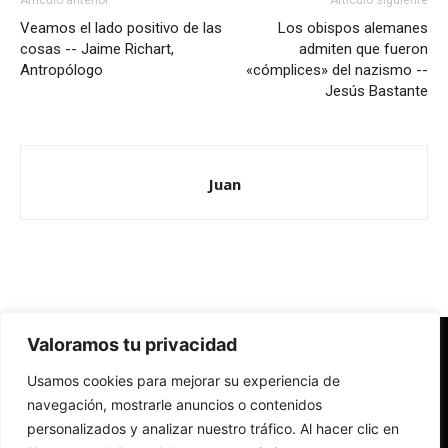
Artículo anterior
Artículo siguiente
Veamos el lado positivo de las
Los obispos alemanes
cosas -- Jaime Richart,
admiten que fueron
Antropólogo
«cómplices» del nazismo --
Jesús Bastante
Juan
Valoramos tu privacidad
Redes Cristianas
Usamos cookies para mejorar su experiencia de
Una mirada alternativa sobre la Iglesia católica y la sociedad
- Colectivos de Redes Cristianas
navegación, mostrarle anuncios o contenidos
personalizados y analizar nuestro tráfico. Al hacer clic en