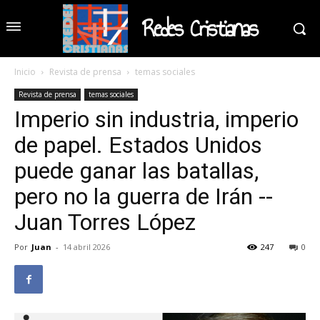
Redes Cristianas
Inicio
Revista de prensa
temas sociales
Revista de prensa
temas sociales
Imperio sin industria, imperio
de papel. Estados Unidos
puede ganar las batallas,
pero no la guerra de Irán --
Juan Torres López
Por
Juan
-
14 abril 2026
247
0