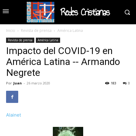
Redes Cristianas
Inicio
Revista de prensa
América Latina
Revista de prensa
América Latina
Impacto del COVID-19 en
América Latina -- Armando
Negrete
Por
Juan
-
26 marzo 2020
183
0
Alainet