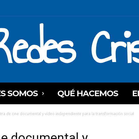
Redes Cri
ES SOMOS
QUÉ HACEMOS
E
stra de cine documental y vídeo independiente para la transformación social
ine documental y