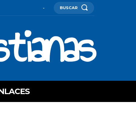
BUSCAR
-
stianas
NLACES