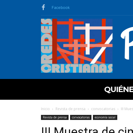
Facebook
QUIÉN
Inicio
Revista de prensa
convocatorias
III Mue
Revista de prensa
convocatorias
economía social
III Muestra de c