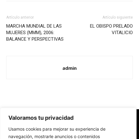
Artículo anterior
Artículo siguiente
MARCHA MUNDIAL DE LAS
EL OBISPO PRELADO
MUJERES (MMM), 2006:
VITALICIO
BALANCE Y PERSPECTIVAS
admin
Valoramos tu privacidad
Redes Cristianas
Usamos cookies para mejorar su experiencia de
Una mirada alternativa sobre la Iglesia católica y la sociedad
- Colectivos de Redes Cristianas
navegación, mostrarle anuncios o contenidos