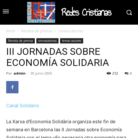
Redes Cristianas
Inicio
Revista de prensa
convocatorias
Revista de prensa
convocatorias
temas sociales
III JORNADAS SOBRE
ECONOMÍA SOLIDARIA
Por
admin
-
30 junio 2006
212
0
Canal Solidario
La Xarxa d’Economia Solidària organiza este fin de
semana en Barcelona las II Jornadas sobre Economía
Solidaria con el lema
«Es necesaria otra economía para