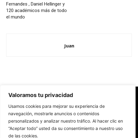
Fernandes , Daniel Hellinger y
120 académicos más de todo
el mundo
Juan
Valoramos tu privacidad
Redes Cristianas
Usamos cookies para mejorar su experiencia de
Una mirada alternativa sobre la Iglesia católica y la sociedad
- Colectivos de Redes Cristianas
navegación, mostrarle anuncios o contenidos
personalizados y analizar nuestro tráfico. Al hacer clic en
“Aceptar todo” usted da su consentimiento a nuestro uso
de las cookies.