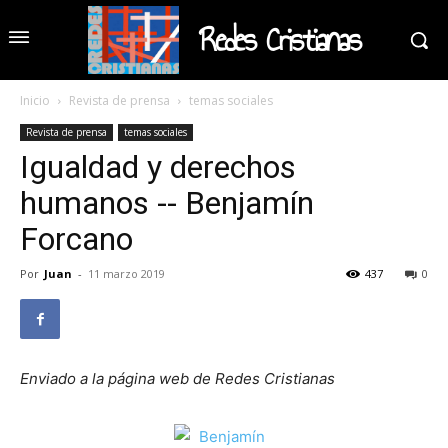
Redes Cristianas
Inicio
Revista de prensa
temas sociales
Revista de prensa
temas sociales
Igualdad y derechos
humanos -- Benjamín
Forcano
Por
Juan
-
11 marzo 2019
437
0
Enviado a la página web de Redes Cristianas