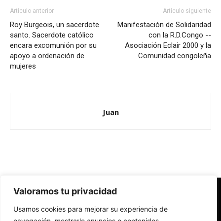
Artículo anterior
Artículo siguiente
Roy Burgeois, un sacerdote
Manifestación de Solidaridad
santo. Sacerdote católico
con la R.D.Congo --
encara excomunión por su
Asociación Eclair 2000 y la
apoyo a ordenación de
Comunidad congoleña
mujeres
Juan
Valoramos tu privacidad
Redes Cristianas
Usamos cookies para mejorar su experiencia de
Una mirada alternativa sobre la Iglesia católica y la sociedad
- Colectivos de Redes Cristianas
navegación, mostrarle anuncios o contenidos