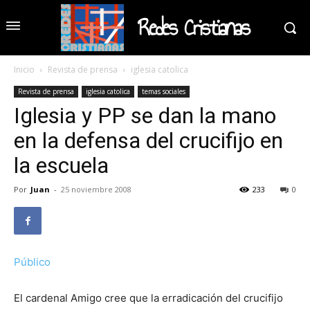
Redes Cristianas
Inicio
Revista de prensa
iglesia catolica
Revista de prensa
iglesia catolica
temas sociales
Iglesia y PP se dan la mano
en la defensa del crucifijo en
la escuela
Por
Juan
-
25 noviembre 2008
233
0
Público
El cardenal Amigo cree que la erradicación del crucifijo