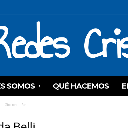
Redes Cri
ES SOMOS
QUÉ HACEMOS
E
 -- Gioconda Belli
a Belli