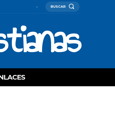
BUSCAR
-
stianas
NLACES