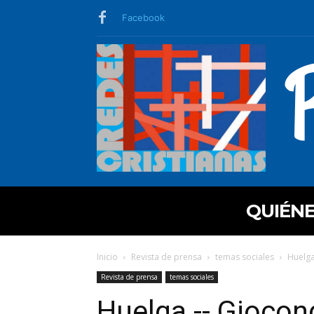
Facebook
QUIÉN
Inicio
Revista de prensa
temas sociales
Huelga
Revista de prensa
temas sociales
Huelga -- Giocond