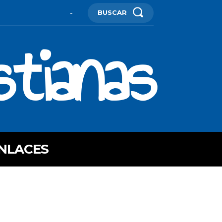
BUSCAR
-
stianas
NLACES