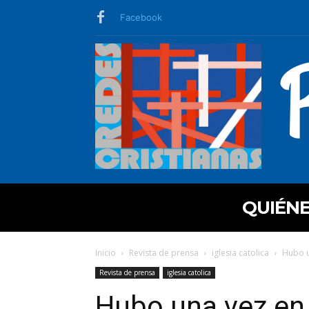
Facebook
QUIÉN
Inicio
Revista de prensa
iglesia catolica
Hubo un
Revista de prensa
iglesia catolica
Hubo una vez en l