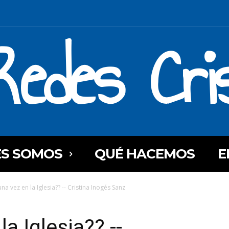
Redes Cri
ES SOMOS
QUÉ HACEMOS
E
a vez en la Iglesia?? -- Cristina Inogés Sanz
a Iglesia?? --