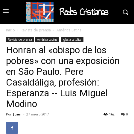
Redes Cristianas
Inicio
Revista de prensa
América Latina
Revista de prensa
América Latina
iglesia catolica
Honran al «obispo de los
pobres» con una exposición
en São Paulo. Pere
Casaldáliga, profesión:
Esperanza -- Luis Miguel
Modino
Por
Juan
-
27 enero 2017
162
0