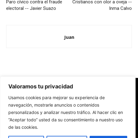
Paro cívico contra el fraude
Cristianos con olor a oveja --
electoral -- Javier Suazo
Inma Calvo
Juan
Valoramos tu privacidad
Redes Cristianas
Usamos cookies para mejorar su experiencia de
Una mirada alternativa sobre la Iglesia católica y la sociedad
- Colectivos de Redes Cristianas
navegación, mostrarle anuncios o contenidos
personalizados y analizar nuestro tráfico. Al hacer clic en
“Aceptar todo” usted da su consentimiento a nuestro uso
de las cookies.