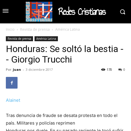
Redes Cristianas
Inicio
Revista de prensa
América Latina
Revista de prensa
América Latina
Honduras: Se soltó la bestia -
- Giorgio Trucchi
Por
Juan
-
3 diciembre 2017
170
0
Alainet
Tras denuncia de fraude se desata protesta en todo el
país. Militares y policías reprimen
Honduras nos duele. En su pasado reciente le tocó sufrir