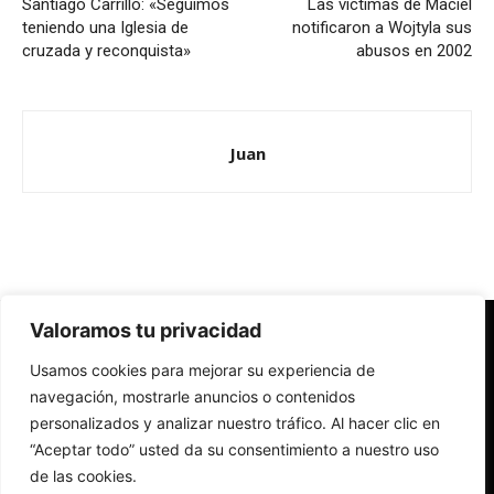
Santiago Carrillo: «Seguimos
Las víctimas de Maciel
teniendo una Iglesia de
notificaron a Wojtyla sus
cruzada y reconquista»
abusos en 2002
Juan
Valoramos tu privacidad
Redes Cristianas
Usamos cookies para mejorar su experiencia de
Una mirada alternativa sobre la Iglesia católica y la sociedad
- Colectivos de Redes Cristianas
navegación, mostrarle anuncios o contenidos
personalizados y analizar nuestro tráfico. Al hacer clic en
“Aceptar todo” usted da su consentimiento a nuestro uso
de las cookies.