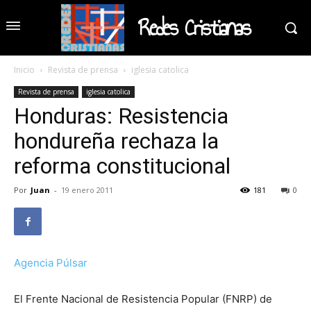
Redes Cristianas
Inicio
Revista de prensa
iglesia catolica
Revista de prensa
iglesia catolica
Honduras: Resistencia
hondureña rechaza la
reforma constitucional
Por
Juan
-
19 enero 2011
181
0
Agencia Púlsar
El Frente Nacional de Resistencia Popular (FNRP) de