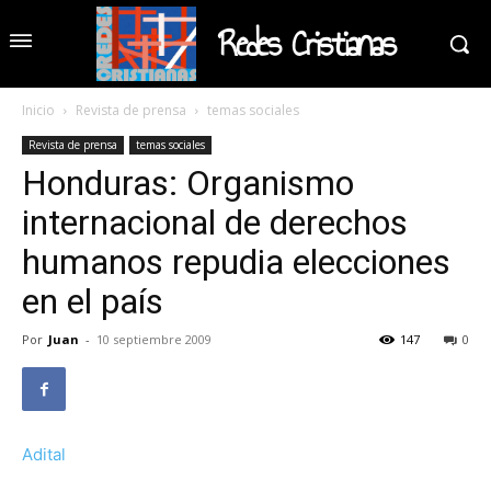
Redes Cristianas
Inicio
Revista de prensa
temas sociales
Revista de prensa
temas sociales
Honduras: Organismo
internacional de derechos
humanos repudia elecciones
en el país
Por
Juan
-
10 septiembre 2009
147
0
Adital