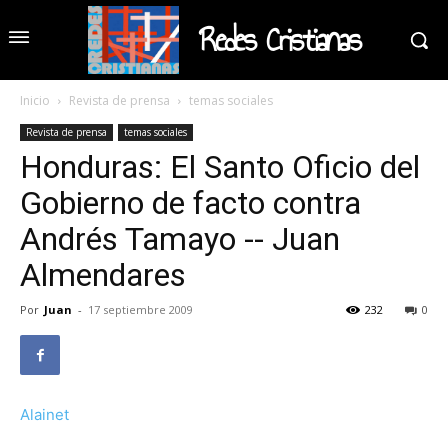
Redes Cristianas
Inicio
Revista de prensa
temas sociales
Revista de prensa
temas sociales
Honduras: El Santo Oficio del
Gobierno de facto contra
Andrés Tamayo -- Juan
Almendares
Por
Juan
-
17 septiembre 2009
232
0
Alainet