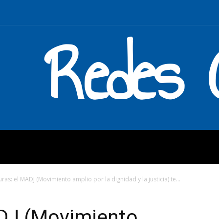
Redes C
MOS
QUÉ HACEMOS
ENLAC
as: el MADJ (Movimiento amplio por la dignidad y la justicia) te...
DJ (Movimiento