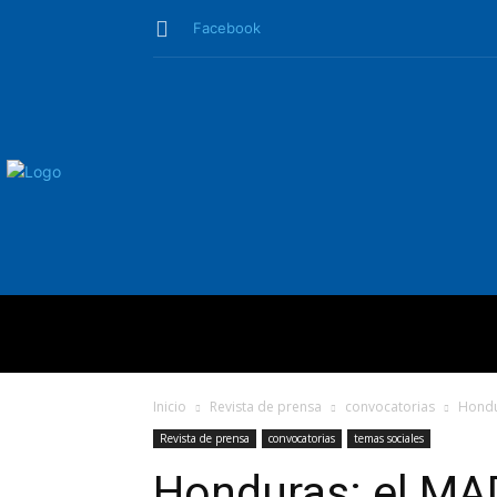
Facebook
QUIÉNES SO
Inicio
Revista de prensa
convocatorias
Hondur
Revista de prensa
convocatorias
temas sociales
Honduras: el MA