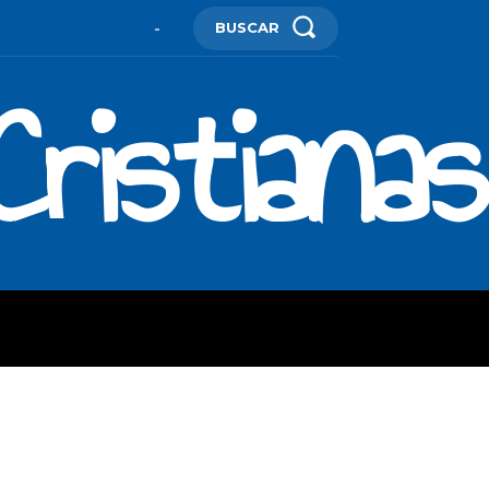
BUSCAR
-
ristianas
ES
MORE