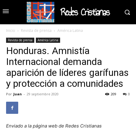
Redes Cristianas
Inicio
Revista de prensa
América Latina
Revista de prensa
América Latina
Honduras. Amnistía
Internacional demanda
aparición de líderes garífunas
y protección a comunidades
Por
Juan
-
29 septiembre 2020
209
0
Enviado a la página web de Redes Cristianas