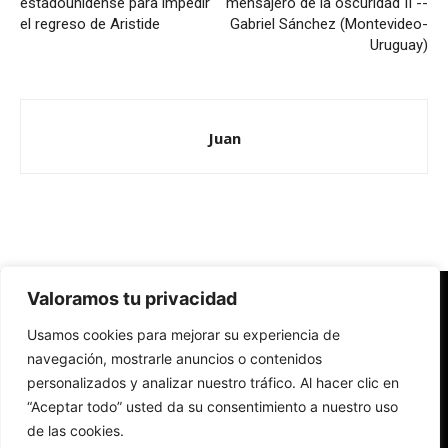
estadounidense para impedir
mensajero de la oscuridad II --
el regreso de Aristide
Gabriel Sánchez (Montevideo-
Uruguay)
Juan
Valoramos tu privacidad
Redes Cristianas
Usamos cookies para mejorar su experiencia de
Una mirada alternativa sobre la Iglesia católica y la sociedad
- Colectivos de Redes Cristianas
navegación, mostrarle anuncios o contenidos
personalizados y analizar nuestro tráfico. Al hacer clic en
“Aceptar todo” usted da su consentimiento a nuestro uso
de las cookies.