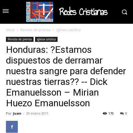
Redes Cristianas
Inicio
Revista de prensa
iglesia catolica
Revista de prensa
iglesia catolica
Honduras: ?Estamos
dispuestos de derramar
nuestra sangre para defender
nuestras tierras?? -- Dick
Emanuelsson – Mirian
Huezo Emanuelsson
Por
Juan
-
29 enero 2011
170
0