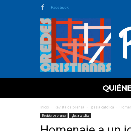
Facebook
QUIÉN
Inicio
Revista de prensa
iglesia catolica
Homena
Revista de prensa
iglesia catolica
Homenaje a un jo