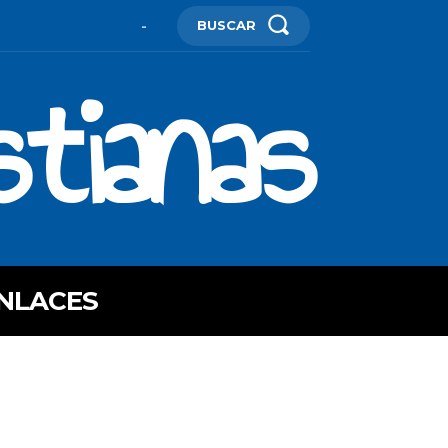
BUSCAR
-
stianas
NLACES