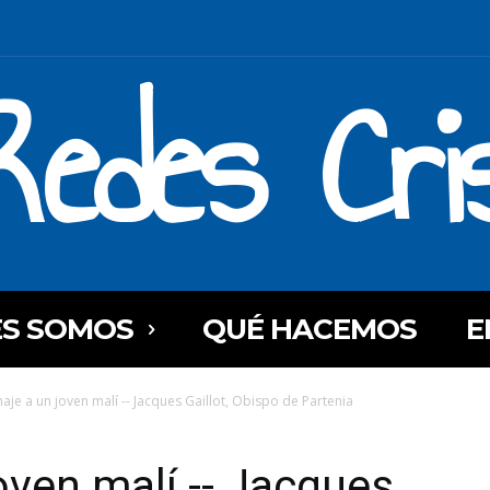
Redes Cri
ES SOMOS
QUÉ HACEMOS
E
je a un joven malí -- Jacques Gaillot, Obispo de Partenia
ven malí -- Jacques