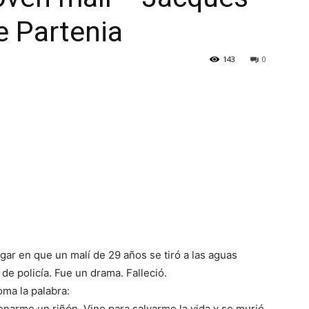
e Partenia
143
0
ar en que un malí de 29 años se tiró a las aguas
de policía. Fue un drama. Falleció.
ma la palabra:
onarme un riñón. Vino para salvarme la vida y se murió