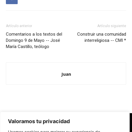
Artículo anterior
Artículo siguiente
Comentarios a los textos del
Construir una comunidad
Domingo 9 de Mayo -- José
interreligiosa -- CMI *
María Castillo, teólogo
Juan
Valoramos tu privacidad
Redes Cristianas
Usamos cookies para mejorar su experiencia de