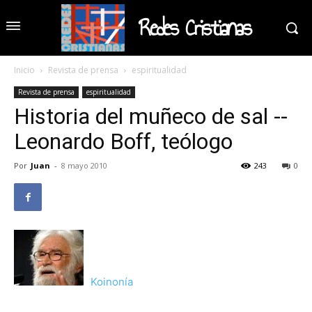
Redes Cristianas
Inicio
Revista de prensa
espiritualidad
Revista de prensa
espiritualidad
Historia del muñeco de sal --
Leonardo Boff, teólogo
Por
Juan
-
8 mayo 2010
243
0
Koinonía