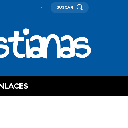
BUSCAR
-
stianas
NLACES