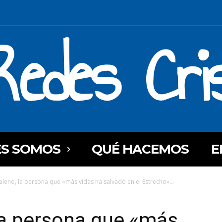
Redes Cri
ES SOMOS
QUÉ HACEMOS
E
leno, la persona que «más vidas ha salvado en el Estrecho»...
la persona que «más