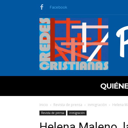
Facebook
QUIÉN
Inicio
Revista de prensa
inmigración
Helena Ma
Revista de prensa
inmigración
Helena Maleno, 